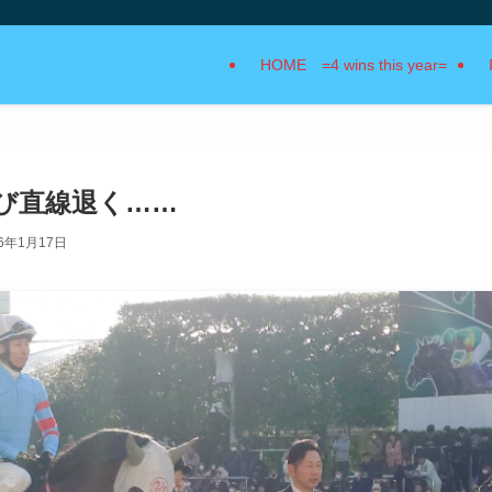
HOME =4 wins this year=
たび直線退く……
26年1月17日