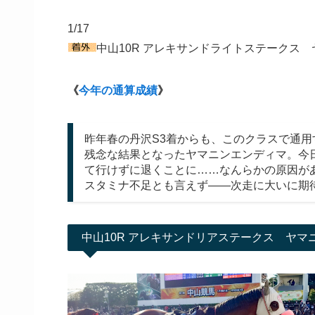
1/17
中山10R アレキサンドライトステークス 
《
今年の通算成績
》
昨年春の丹沢S3着からも、このクラスで通
残念な結果となったヤマニンエンディマ。今
て行けずに退くことに……なんらかの原因が
スタミナ不足とも言えず――次走に大いに期
中山10R アレキサンドリアステークス ヤマ