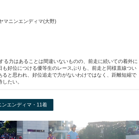
ヤマニンエンディマ(大野)
用する力はあることは間違いないものの、前走に続いての着外に
日も好位につける優等生のレースぶりも、前走と同様直線つい
あると思われ、好位追走で力がないわけではなく、距離短縮で
待したい。
ニンエンディマ・11着