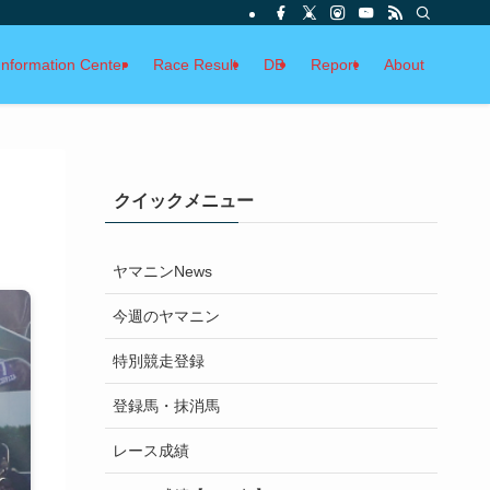
Information Center
Race Result
DB
Report
About
クイックメニュー
ヤマニンNews
今週のヤマニン
特別競走登録
登録馬・抹消馬
レース成績