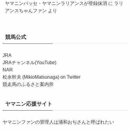
ヤマニンパッセ・ヤマニンラリアンスが登録抹消
に
ラリ
アンスちゃんファン
より
競馬公式
JRA
JRAチャンネル(YouTube)
NAR
松永幹夫 (MikioMatsunaga) on Twitter
競走馬のふるさと案内所
ヤマニン応援サイト
ヤマニンファンの管理人は浦和おぢさんと呼ばれたい