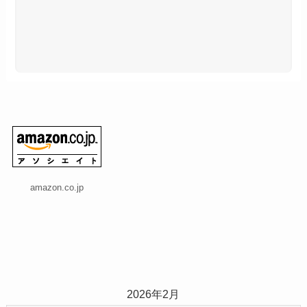
amazon.co.jp
2026年2月