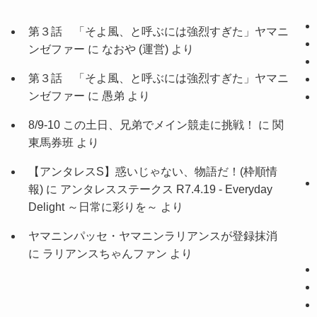
第３話 「そよ風、と呼ぶには強烈すぎた」ヤマニ
ンゼファー
に
なおや (運営)
より
第３話 「そよ風、と呼ぶには強烈すぎた」ヤマニ
ンゼファー
に
愚弟
より
8/9-10 この土日、兄弟でメイン競走に挑戦！
に
関
東馬券班
より
【アンタレスS】惑いじゃない、物語だ！(枠順情
報)
に
アンタレスステークス R7.4.19 - Everyday
Delight ～日常に彩りを～
より
ヤマニンパッセ・ヤマニンラリアンスが登録抹消
に
ラリアンスちゃんファン
より