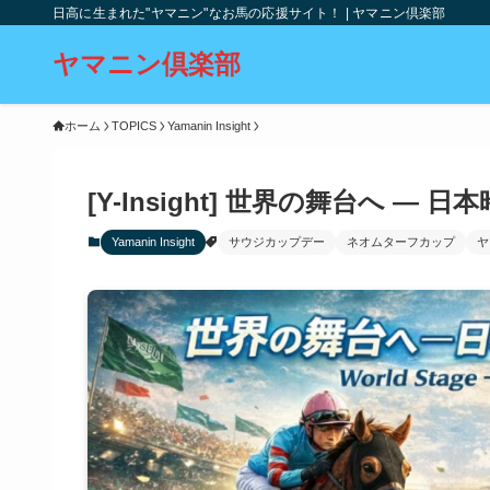
日高に生まれた"ヤマニン"なお馬の応援サイト！ | ヤマニン倶楽部
ヤマニン倶楽部
ホーム
TOPICS
Yamanin Insight
[Y-Insight] 世界の舞台へ —
Yamanin Insight
サウジカップデー
ネオムターフカップ
ヤ