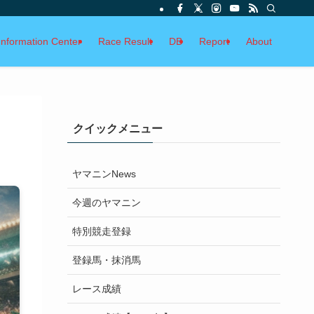
Information Center
Race Result
DB
Report
About
クイックメニュー
ヤマニンNews
今週のヤマニン
特別競走登録
登録馬・抹消馬
レース成績