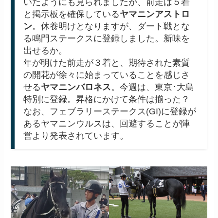
いたようにも見られましたが、前走は５着
と掲示板を確保している
ヤマニンアストロ
ン
。休養明けとなりますが、ダート戦とな
る鳴門ステークスに登録しました。新味を
出せるか。
年が明けた前走が３着と、期待された素質
の開花が徐々に始まっていることを感じさ
せる
ヤマニンバロネス
。今週は、東京･大島
特別に登録。昇格にかけて条件は揃った？
なお、フェブラリーステークス(GI)に登録が
あるヤマニンウルスは、回避することが陣
営より発表されています。