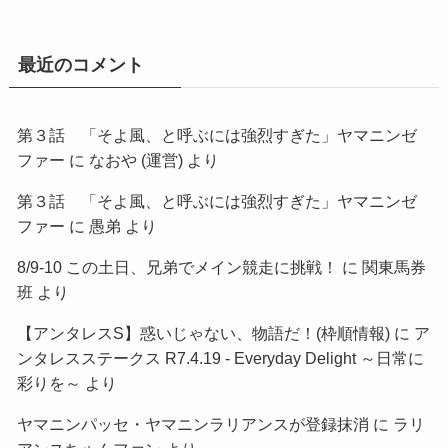
最近のコメント
第３話 「そよ風、と呼ぶには強烈すぎた」ヤマニンゼ
ファー
に
なおや (運営)
より
第３話 「そよ風、と呼ぶには強烈すぎた」ヤマニンゼ
ファー
に
愚弟
より
8/9-10 この土日、兄弟でメイン競走に挑戦！
に
関東馬券
班
より
【アンタレスS】惑いじゃない、物語だ！(枠順情報)
に
ア
ンタレスステークス R7.4.19 - Everyday Delight ～日常に
彩りを～
より
ヤマニンパッセ・ヤマニンラリアンスが登録抹消
に
ラリ