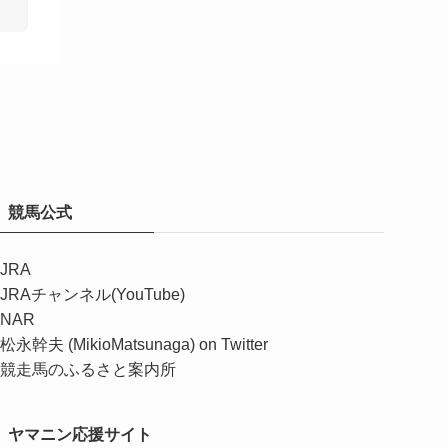
競馬公式
JRA
JRAチャンネル(YouTube)
NAR
松永幹夫 (MikioMatsunaga) on Twitter
競走馬のふるさと案内所
ヤマニン応援サイト