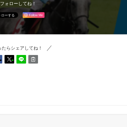
フォローしてね！
Follow Me
ったらシェアしてね！