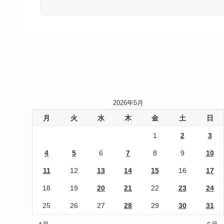
2026年5月
月
火
水
木
金
土
日
1
2
3
4
5
6
7
8
9
10
11
12
13
14
15
16
17
18
19
20
21
22
23
24
25
26
27
28
29
30
31