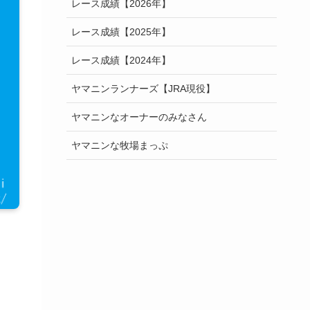
レース成績【2026年】
レース成績【2025年】
レース成績【2024年】
ヤマニンランナーズ【JRA現役】
ヤマニンなオーナーのみなさん
ヤマニンな牧場まっぷ