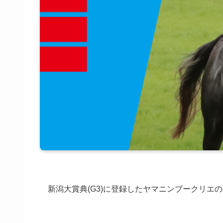
新潟大賞典(G3)に登録したヤマニンブークリエの