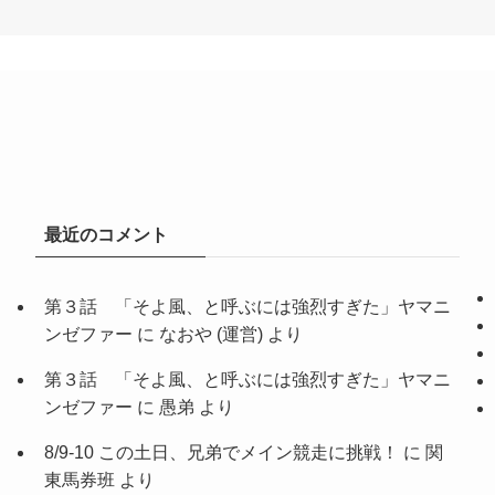
最近のコメント
第３話 「そよ風、と呼ぶには強烈すぎた」ヤマニ
ンゼファー
に
なおや (運営)
より
第３話 「そよ風、と呼ぶには強烈すぎた」ヤマニ
ンゼファー
に
愚弟
より
8/9-10 この土日、兄弟でメイン競走に挑戦！
に
関
東馬券班
より