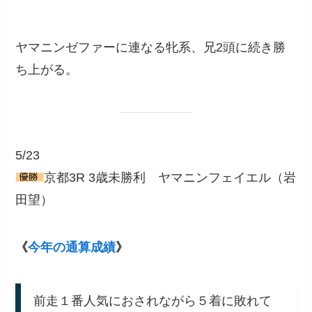
ヤマニンゼファーに連なる牝系、兄2頭に続き勝
ち上がる。
5/23
京都3R 3歳未勝利 ヤマニンフェイエル（岩
田望）
《
今年の通算成績
》
前走１番人気におされながら５着に敗れて