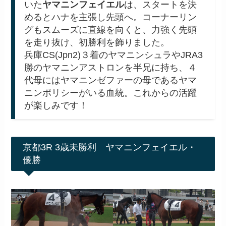
いた
ヤマニンフェイエル
は、スタートを決
めるとハナを主張し先頭へ。コーナーリン
グもスムーズに直線を向くと、力強く先頭
を走り抜け、初勝利を飾りました。
兵庫CS(Jpn2)３着のヤマニンシュラやJRA3
勝のヤマニンアストロンを半兄に持ち、４
代母にはヤマニンゼファーの母であるヤマ
ニンポリシーがいる血統。これからの活躍
が楽しみです！
京都3R 3歳未勝利 ヤマニンフェイエル・
優勝