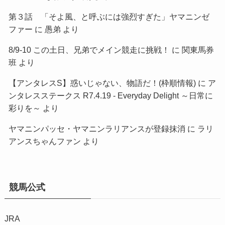
第３話 「そよ風、と呼ぶには強烈すぎた」ヤマニンゼ
ファー
に
愚弟
より
8/9-10 この土日、兄弟でメイン競走に挑戦！
に
関東馬券
班
より
【アンタレスS】惑いじゃない、物語だ！(枠順情報)
に
ア
ンタレスステークス R7.4.19 - Everyday Delight ～日常に
彩りを～
より
ヤマニンパッセ・ヤマニンラリアンスが登録抹消
に
ラリ
アンスちゃんファン
より
競馬公式
JRA