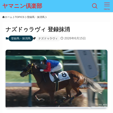
ヤマニン倶楽部
menu
ホーム
TOPICS
登録馬・抹消馬
ナズドゥラヴィ 登録抹消
2026年6月15日
登録馬・抹消馬
ナズドゥラヴィ