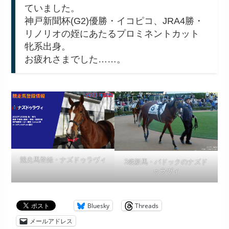
ていました。
神戸新聞杯(G2)優勝・イコピコ、JRA4勝・
リノリオの姪にあたるプロミネントカット
牝系出身。
お疲れさまでした……。
競走馬登録・ナズドゥラヴィ
3歳新馬・パドックのナズド
ゥラヴィ
Bluesky
Threads
メールアドレス