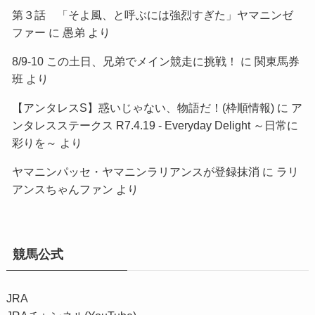
第３話 「そよ風、と呼ぶには強烈すぎた」ヤマニンゼ
ファー
に
愚弟
より
8/9-10 この土日、兄弟でメイン競走に挑戦！
に
関東馬券
班
より
【アンタレスS】惑いじゃない、物語だ！(枠順情報)
に
ア
ンタレスステークス R7.4.19 - Everyday Delight ～日常に
彩りを～
より
ヤマニンパッセ・ヤマニンラリアンスが登録抹消
に
ラリ
アンスちゃんファン
より
競馬公式
JRA