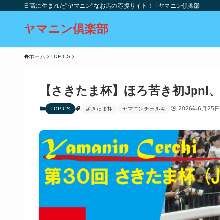
日高に生まれた"ヤマニン"なお馬の応援サイト！ | ヤマニン倶楽部
ヤマニン倶楽部
ホーム
TOPICS
【さきたま杯】ほろ苦き初JpnI
2026年6月25日
TOPICS
さきたま杯
ヤマニンチェルキ