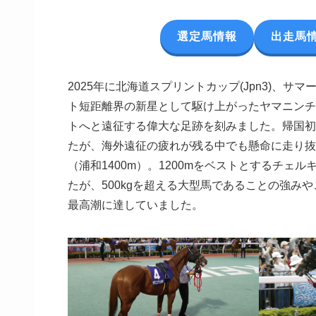
選定馬情報
出走馬
2025年に北海道スプリントカップ(Jpn3)、サマー
ト短距離界の新星として駆け上がったヤマニンチ
トへと遠征する偉大な足跡を刻みました。帰国初戦
たが、海外遠征の疲れが残る中でも懸命に走り抜い
（浦和1400m）。1200mをベストとするチ
たが、500kgを超える大型馬であることの強み
最高潮に達していました。