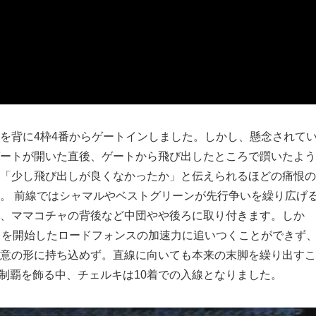
を背に4枠4番からゲートインしました。しかし、懸念されて
ートが開いた直後、ゲートから飛び出したところで躓いたよう
「少し飛び出しが良くなかったか」と伝えられるほどの痛恨の
。 前線ではシャマルやベストグリーンが先行争いを繰り広げ
、ママコチャの背後など中団やや後ろに取り付きます。しか
出を開始したロードフォンスの加速力に追いつくことができず
意の形に持ち込めず。直線に向いても本来の末脚を繰り出すこ
初制覇を飾る中、チェルキは10着での入線となりました。