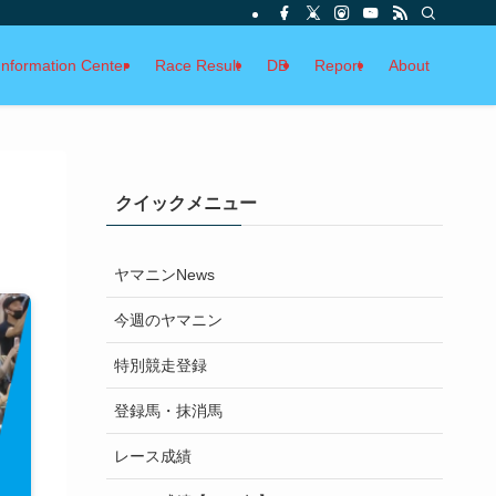
Information Center
Race Result
DB
Report
About
クイックメニュー
ヤマニンNews
今週のヤマニン
特別競走登録
登録馬・抹消馬
レース成績