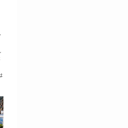
ー
し
杯
し
は