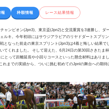
情報
枠順情報
レース結果情報
チャンピオン(Jpn3)、東京盃(Jpn2)と交流重賞を3連勝し、ダ
ェルキ。今年初頭にはサウジアラビアのリヤドダートスプリン
となった前走の東京スプリント(Jpn3)は4着と悔しい結果で
てくれました。 そして迎えた、6月24日の第30回さきたま
ェルキにとって距離延長や小回りコースといった懸念材料はありま
やこれまでの実績から、ついに挑む初めてのJpnIの舞台への期待