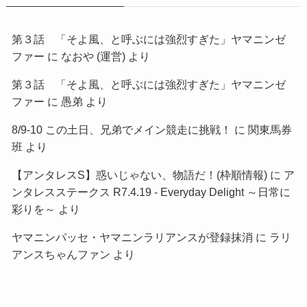
第３話 「そよ風、と呼ぶには強烈すぎた」ヤマニンゼ
ファー
に
なおや (運営)
より
第３話 「そよ風、と呼ぶには強烈すぎた」ヤマニンゼ
ファー
に
愚弟
より
8/9-10 この土日、兄弟でメイン競走に挑戦！
に
関東馬券
班
より
【アンタレスS】惑いじゃない、物語だ！(枠順情報)
に
ア
ンタレスステークス R7.4.19 - Everyday Delight ～日常に
彩りを～
より
ヤマニンパッセ・ヤマニンラリアンスが登録抹消
に
ラリ
アンスちゃんファン
より