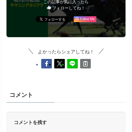
この記事が気に入ったら
フォローしてね！
Follow Me
よかったらシェアしてね！
コメント
コメントを残す