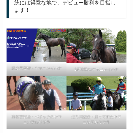
統には得意な地で、デビュー勝利を目指し
ます！
競走馬登録・ヤマニンイハナ
1歳時秋のヤマニンイハナ
高松宮記念・パドックのヤマ
北九州記念・戻って来たヤマ
ニンアルリフラ
ニンアルリフラ