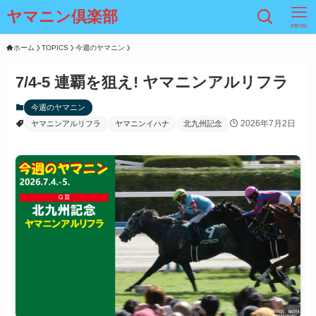
ヤマニン倶楽部
menu
ホーム
TOPICS
今週のヤマニン
7/4-5 連覇を狙え! ヤマニンアルリフラ
今週のヤマニン
2026年7月2日
ヤマニンアルリフラ
ヤマニンイハナ
北九州記念