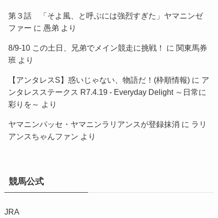
第３話 「そよ風、と呼ぶには強烈すぎた」ヤマニンゼ
ファー
に
愚弟
より
8/9-10 この土日、兄弟でメイン競走に挑戦！
に
関東馬券
班
より
【アンタレスS】惑いじゃない、物語だ！(枠順情報)
に
ア
ンタレスステークス R7.4.19 - Everyday Delight ～日常に
彩りを～
より
ヤマニンパッセ・ヤマニンラリアンスが登録抹消
に
ラリ
アンスちゃんファン
より
競馬公式
JRA