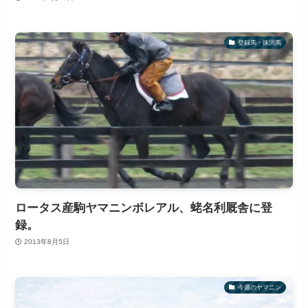
登録馬・抹消馬
ロータス産駒ヤマニンボレアル、蛯名利厩舎に登
録。
2013年8月5日
今週のヤマニン