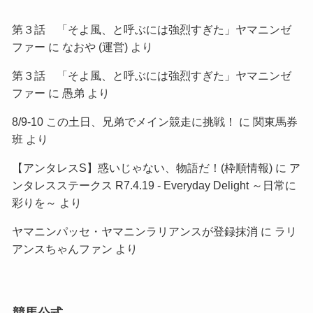
第３話 「そよ風、と呼ぶには強烈すぎた」ヤマニンゼ
ファー
に
なおや (運営)
より
第３話 「そよ風、と呼ぶには強烈すぎた」ヤマニンゼ
ファー
に
愚弟
より
8/9-10 この土日、兄弟でメイン競走に挑戦！
に
関東馬券
班
より
【アンタレスS】惑いじゃない、物語だ！(枠順情報)
に
ア
ンタレスステークス R7.4.19 - Everyday Delight ～日常に
彩りを～
より
ヤマニンパッセ・ヤマニンラリアンスが登録抹消
に
ラリ
アンスちゃんファン
より
競馬公式