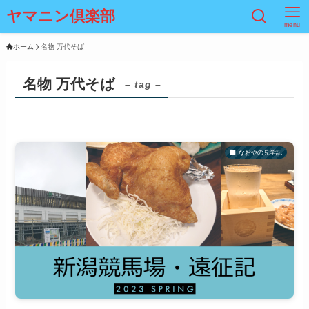
ヤマニン倶楽部
menu
ホーム
名物 万代そば
名物 万代そば
– tag –
なおやの見学記