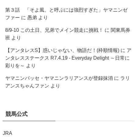
第３話 「そよ風、と呼ぶには強烈すぎた」ヤマニンゼ
ファー
に
愚弟
より
8/9-10 この土日、兄弟でメイン競走に挑戦！
に
関東馬券
班
より
【アンタレスS】惑いじゃない、物語だ！(枠順情報)
に
ア
ンタレスステークス R7.4.19 - Everyday Delight ～日常に
彩りを～
より
ヤマニンパッセ・ヤマニンラリアンスが登録抹消
に
ラリ
アンスちゃんファン
より
競馬公式
JRA