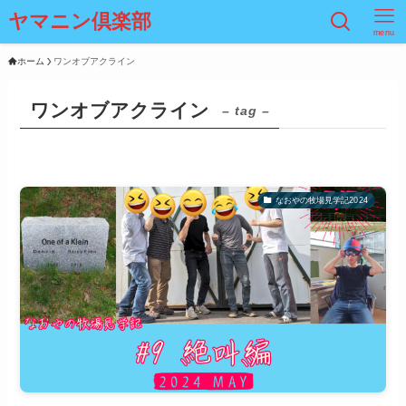
ヤマニン倶楽部
menu
ホーム
ワンオブアクライン
ワンオブアクライン
– tag –
なおやの牧場見学記2024