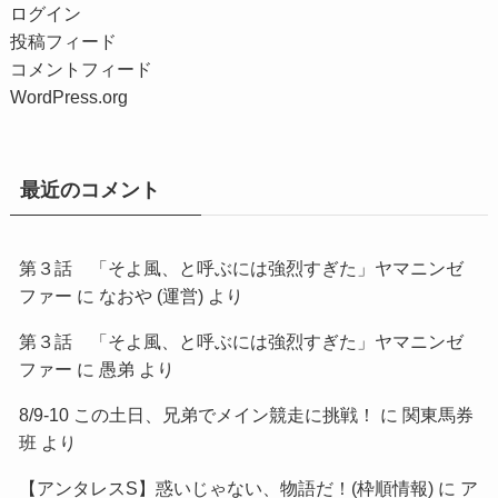
ログイン
投稿フィード
コメントフィード
WordPress.org
最近のコメント
第３話 「そよ風、と呼ぶには強烈すぎた」ヤマニンゼ
ファー
に
なおや (運営)
より
第３話 「そよ風、と呼ぶには強烈すぎた」ヤマニンゼ
ファー
に
愚弟
より
8/9-10 この土日、兄弟でメイン競走に挑戦！
に
関東馬券
班
より
【アンタレスS】惑いじゃない、物語だ！(枠順情報)
に
ア