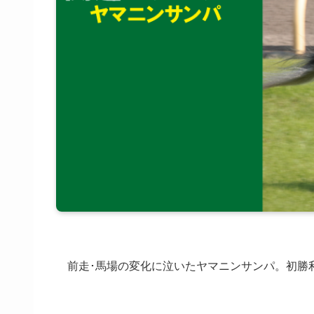
前走･馬場の変化に泣いたヤマニンサンパ。初勝