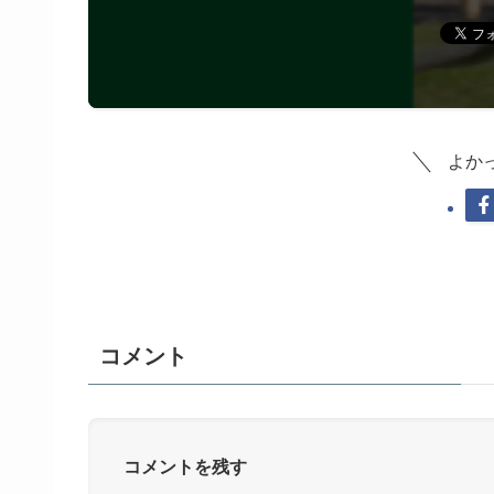
よか
コメント
コメントを残す