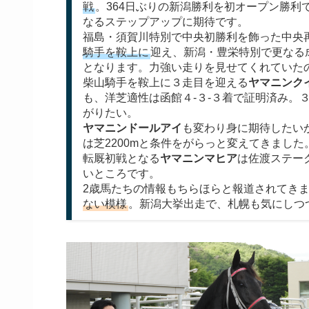
戦
。364日ぶりの新潟勝利を初オープン勝
なるステップアップに期待です。
福島・須賀川特別で中央初勝利を飾った中央
騎手を鞍上に
迎え、新潟・豊栄特別で更なる成
となります。力強い走りを見せてくれていた
柴山騎手を鞍上に３走目を迎える
ヤマニンク
も、洋芝適性は函館４-３-３着で証明済み。
がりたい。
ヤマニンドールアイ
も変わり身に期待したい
は芝2200mと条件をがらっと変えてきまし
転厩初戦となる
ヤマニンマヒア
は佐渡ステー
いところです。
2歳馬たちの情報もちらほらと報道されてき
ない模様
。新潟大挙出走で、札幌も気にしつ