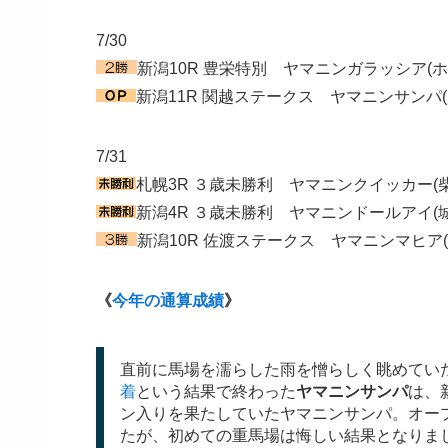
7/30
新潟10R 豊栄特別 ヤマニンガラッシア(ホ
新潟11R 関越ステークス ヤマニンサンパ(
7/31
札幌3R ３歳未勝利 ヤマニンクイッカー(柴
新潟4R ３歳未勝利 ヤマニンドールアイ(城
新潟10R 佐渡ステークス ヤマニンマヒア(
《
今年の通算成績
》
直前に馬場を濡らした雨を憎らしく眺めてい
着
という結果で終わった
ヤマニンサンパ
は、
ン入りを果たしていたヤマニンサンパ。オー
たが、初めての重馬場は悔しい結果となりまし