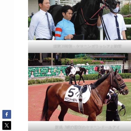
須賀川特別・ヤマニンガラッシアと陣営
新潟･3歳未勝利のヤマニンドールアイ