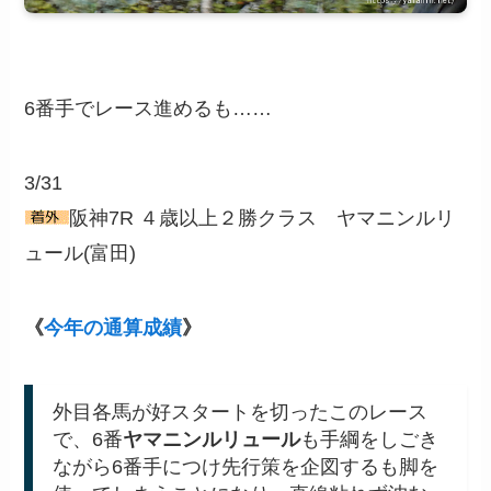
6番手でレース進めるも……
3/31
阪神7R ４歳以上２勝クラス ヤマニンルリ
ュール(富田)
《
今年の通算成績
》
外目各馬が好スタートを切ったこのレース
で、6番
ヤマニンルリュール
も手綱をしごき
ながら6番手につけ先行策を企図するも脚を