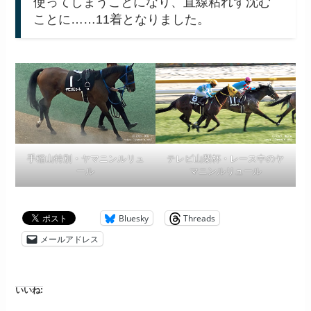
使ってしまうことになり、直線粘れず沈む
ことに……11着となりました。
手稲山特別・ヤマニンルリュ
テレビ山梨杯・レース中のヤ
ール
マニンルリュール
Bluesky
Threads
メールアドレス
いいね: