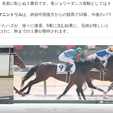
。名前に恥じぬ１勝目です。母ジョリーダンス産駒としては４
。
マニントリル
は、終始中団後方からの競馬で10着。今後のパワ
いたハズが、徐々に後退。9着に沈む結果に。兄姉が惜しいと
だけに、秋までの１勝が期待されます。
３歳未勝利デビュー戦・ゴール前のヤマニントゥルシー