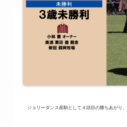
ジョリーダンス産駒として４頭目の勝ちあがり。