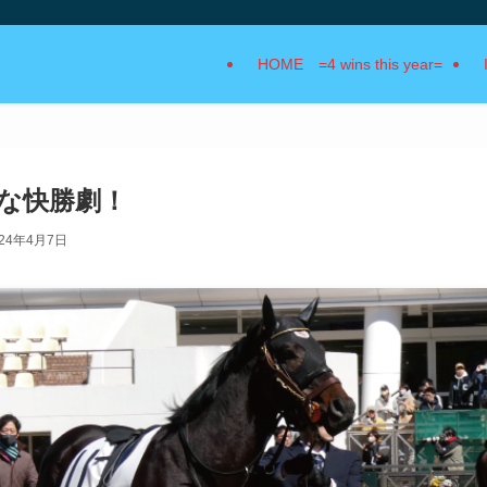
HOME =4 wins this year=
チな快勝劇！
024年4月7日