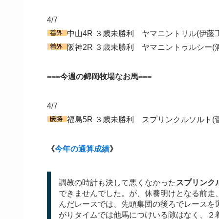
4/7
中山4R ３歳未勝利 ヤマニントリル(伊藤工
阪神2R ３歳未勝利 ヤマニントゥルシー(
===今週の錦岡牧場なお馬===
4/7
福島5R ３歳未勝利 スプリンクルソルト(
《
今年の通算成績
》
調教の時計も決して悪くなかった
スプリンク
できませんでした。が、休養明けとなる前走
んだレースでは、先頭集団の後ろでレースを
がりタイムでは他馬につけいる隙はなく、２