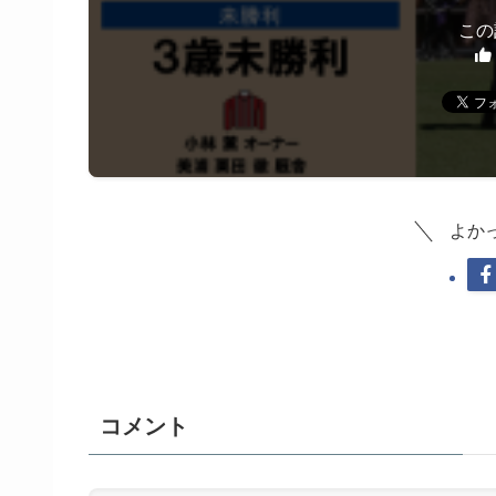
この
よか
コメント