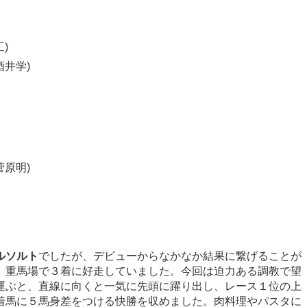
)
酒井学)
菅原明)
ルソルト
でしたが、デビューからなかなか結果に繋げることが
、重馬場で３着に好走していました。今回は迫力ある調教で望
運ぶと、直線に向くと一気に先頭に躍り出し、レース１位の上
着馬に５馬身差をつける快勝を収めました。肉料理やパスタに