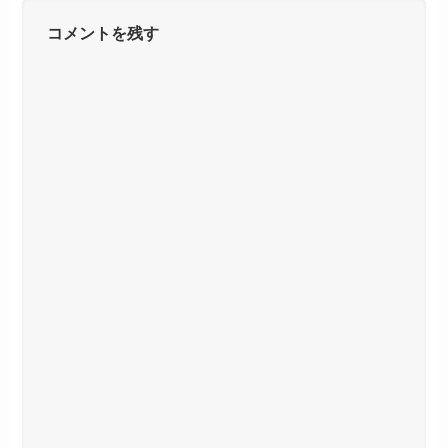
コメントを残す