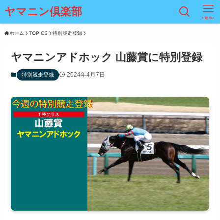
ヤマニン倶楽部
menu
ホーム
TOPICS
特別競走登録
ヤマニンアドホック 山藤賞に特別登録
2024年4月7日
特別競走登録