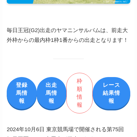
毎日王冠(G2)出走のヤマニンサルバムは、前走大
外枠からの最内枠1枠1番からの出走となります！
枠
登録
出走
レース
順
馬情
馬情
結果情
情
報
報
報
報
2024年10月6日 東京競馬場で開催される第75回