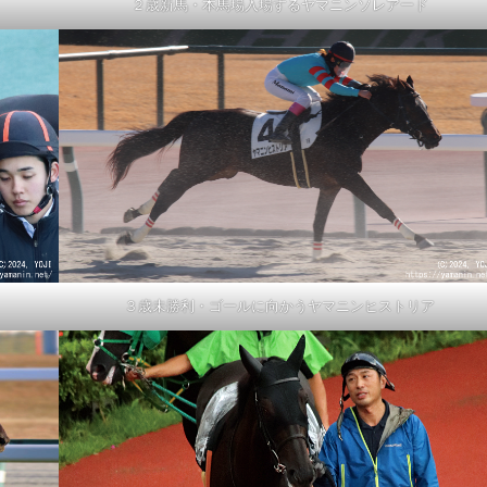
２歳新馬・本馬場入場するヤマニンソレアード
３歳未勝利・ゴールに向かうヤマニンヒストリア