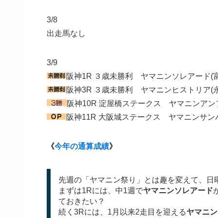
3/8
出走馬なし
3/9
阪神1R ３歳未勝利 ヤマニンソレアード(富
阪神3R ３歳未勝利 ヤマニンヒストリア(永
阪神10R 淀屋橋ステークス ヤマニンアン
阪神11R 大阪城ステークス ヤマニンサンパ
《
今年の通算成績
》
先週の「ヤマニン祭り」とは趣を変えて、日
まずは1Rには、中1週で
ヤマニンソレアード
ておきたい？
続く3Rには、1月以来2走目を迎える
ヤマニン