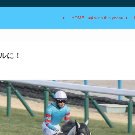
HOME =4 wins this year=
ールに！