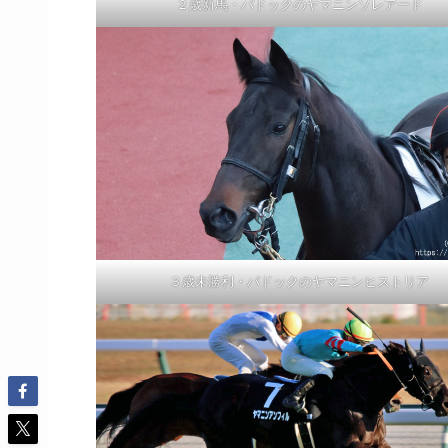
２歳新馬・パドックのヤマニンソレアード
３歳未勝利・パドックのヤマニンヒストリア