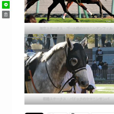
知立ステークス・ゴール前のヤマニンアンフィル
落陽ステークス・パドックのヤマニンサンパ