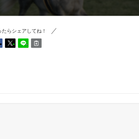
ったらシェアしてね！