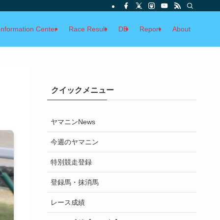
Information Center
Race Result
DB
Report
About
クイックメニュー
ヤマニンNews
今週のヤマニン
特別競走登録
登録馬・抹消馬
レース成績