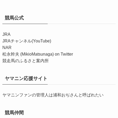
競馬公式
JRA
JRAチャンネル(YouTube)
NAR
松永幹夫 (MikioMatsunaga) on Twitter
競走馬のふるさと案内所
ヤマニン応援サイト
ヤマニンファンの管理人は浦和おぢさんと呼ばれたい
競馬仲間