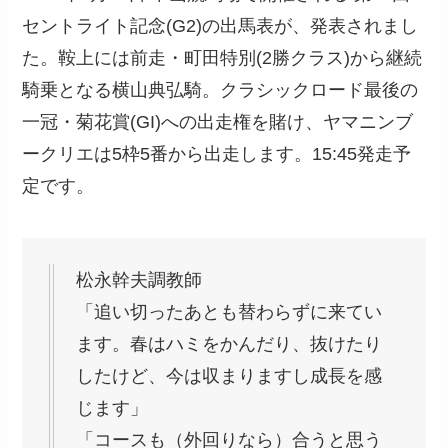
セントライト記念(G2)の出馬表が、発表されまし
た。鞍上には前走・町田特別(2勝クラス)から継続
騎乗となる横山典弘騎。クラシックロード最後の
一冠・菊花賞(GI)への出走権を賭け、ヤマニンブ
ークリエは5枠5番から出走します。15:45発走予
定です。
松永幹夫調教師
「追い切ったあとも替わらずに来てい
ます。春はハミをかんだり、抜けたり
したけど、今は収まりますし成長を感
じます」
「コースも（外回りなら）合うと思う