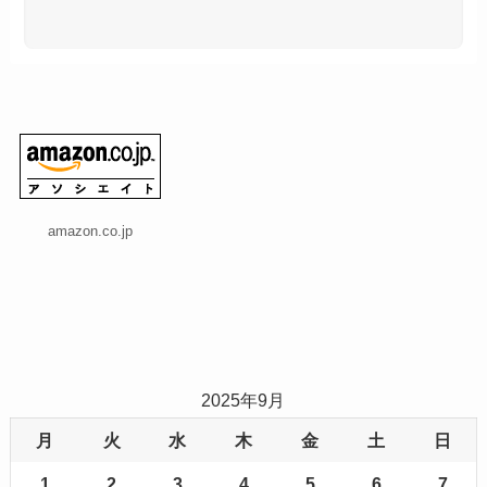
amazon.co.jp
2025年9月
月
火
水
木
金
土
日
1
2
3
4
5
6
7