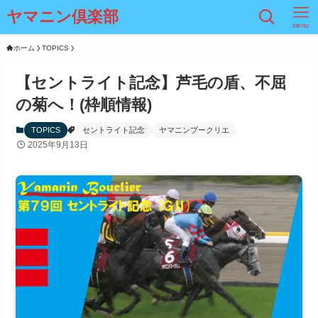
ヤマニン倶楽部
menu
ホーム
TOPICS
【セントライト記念】芦毛の盾、不屈
の菊へ！(枠順情報)
TOPICS
セントライト記念
ヤマニンブークリエ
2025年9月13日