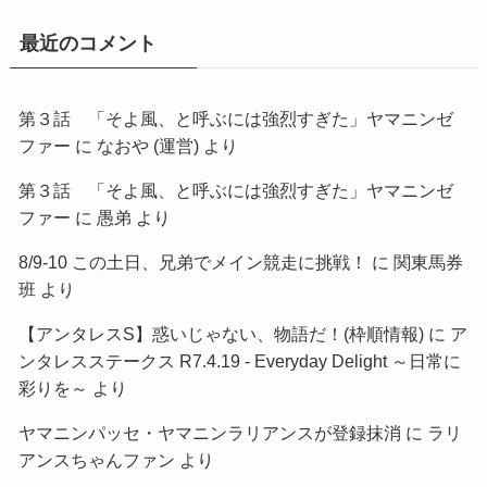
最近のコメント
第３話 「そよ風、と呼ぶには強烈すぎた」ヤマニンゼ
ファー
に
なおや (運営)
より
第３話 「そよ風、と呼ぶには強烈すぎた」ヤマニンゼ
ファー
に
愚弟
より
8/9-10 この土日、兄弟でメイン競走に挑戦！
に
関東馬券
班
より
【アンタレスS】惑いじゃない、物語だ！(枠順情報)
に
ア
ンタレスステークス R7.4.19 - Everyday Delight ～日常に
彩りを～
より
ヤマニンパッセ・ヤマニンラリアンスが登録抹消
に
ラリ
アンスちゃんファン
より