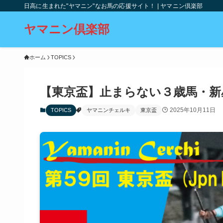
日高に生まれた"ヤマニン"なお馬の応援サイト！ | ヤマニン倶楽部
ヤマニン倶楽部
ホーム
TOPICS
【東京盃】止まらない３歳馬・新星
2025年10月11日
TOPICS
ヤマニンチェルキ
東京盃