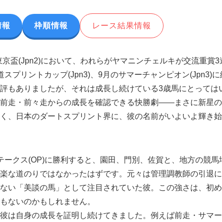
情報
枠順情報
レース結果情報
 東京盃(Jpn2)において、われらがヤマニンチェルキが交流重賞3
リントカップ(Jpn3)、9月のサマーチャンピオン(Jpn3)に
評もありましたが、それは成長し続けている3歳馬にとっては
前走・前々走からの成長を確認できる快勝劇――まさに新星の
く、日本のダートスプリント界に、彼の名前がいよいよ輝き始
ークス(OP)に勝利すると、園田、門別、佐賀と、地方の競馬
楽な道のりではなかったはずです。元々は管理調教師の引退に
ない「美談の馬」として注目されていた彼。この強さは、初め
もないのかもしれません。
彼は自身の成長を証明し続けてきました。例えば前走・サマー