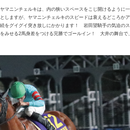
ヤマニンチェルキは、内の狭いスペースをこじ開けるように一
としますが、ヤマニンチェルキのスピードは衰えるどころかア
続をグイグイ突き放しにかかります！ 岩田望騎手の気迫のス
をみせる2馬身差をつける完勝でゴールイン！ 大井の舞台で