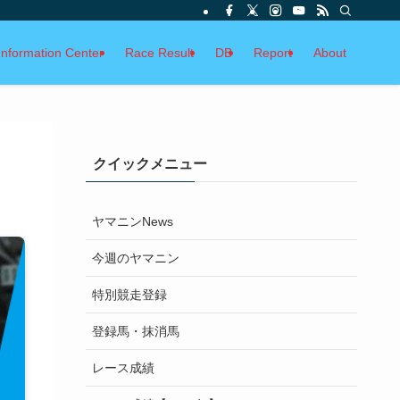
Information Center
Race Result
DB
Report
About
クイックメニュー
ヤマニンNews
今週のヤマニン
特別競走登録
登録馬・抹消馬
レース成績