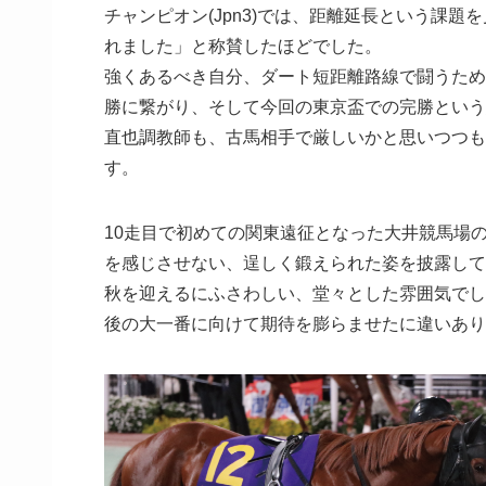
チャンピオン(Jpn3)では、距離延長という課
れました」と称賛したほどでした。
強くあるべき自分、ダート短距離路線で闘うため
勝に繋がり、そして今回の東京盃での完勝という
直也調教師も、古馬相手で厳しいかと思いつつも
す。
10走目で初めての関東遠征となった大井競馬場
を感じさせない、逞しく鍛えられた姿を披露して
秋を迎えるにふさわしい、堂々とした雰囲気でし
後の大一番に向けて期待を膨らませたに違いあり