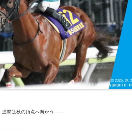
！ 進撃は秋の頂点へ向かう――