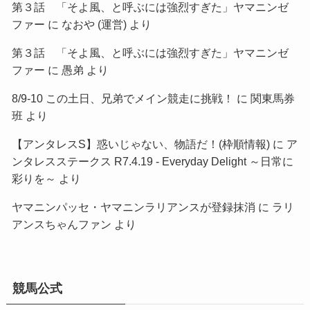
第３話 「そよ風、と呼ぶには強烈すぎた」ヤマニンゼ
ファー
に
なおや (運営)
より
第３話 「そよ風、と呼ぶには強烈すぎた」ヤマニンゼ
ファー
に
愚弟
より
8/9-10 この土日、兄弟でメイン競走に挑戦！
に
関東馬券
班
より
【アンタレスS】惑いじゃない、物語だ！(枠順情報)
に
ア
ンタレスステークス R7.4.19 - Everyday Delight ～日常に
彩りを～
より
ヤマニンパッセ・ヤマニンラリアンスが登録抹消
に
ラリ
アンスちゃんファン
より
競馬公式