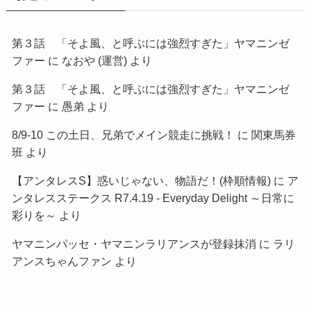
第３話 「そよ風、と呼ぶには強烈すぎた」ヤマニンゼ
ファー
に
なおや (運営)
より
第３話 「そよ風、と呼ぶには強烈すぎた」ヤマニンゼ
ファー
に
愚弟
より
8/9-10 この土日、兄弟でメイン競走に挑戦！
に
関東馬券
班
より
【アンタレスS】惑いじゃない、物語だ！(枠順情報)
に
ア
ンタレスステークス R7.4.19 - Everyday Delight ～日常に
彩りを～
より
ヤマニンパッセ・ヤマニンラリアンスが登録抹消
に
ラリ
アンスちゃんファン
より