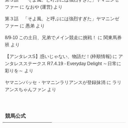
ファー
に
なおや (運営)
より
第３話 「そよ風、と呼ぶには強烈すぎた」ヤマニンゼ
ファー
に
愚弟
より
8/9-10 この土日、兄弟でメイン競走に挑戦！
に
関東馬券
班
より
【アンタレスS】惑いじゃない、物語だ！(枠順情報)
に
ア
ンタレスステークス R7.4.19 - Everyday Delight ～日常に
彩りを～
より
ヤマニンパッセ・ヤマニンラリアンスが登録抹消
に
ラリ
アンスちゃんファン
より
競馬公式