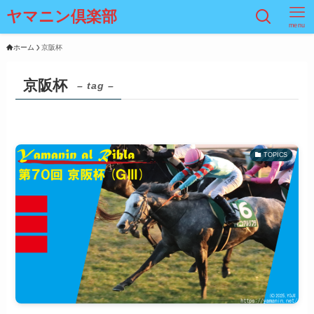
ヤマニン倶楽部
menu
ホーム
京阪杯
京阪杯
– tag –
TOPICS