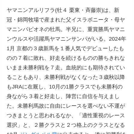
ヤマニンアルリフラ(牡４ 栗東・斉藤崇)は、新
冠・錦岡牧場で産まれた父イスラボニータ・母ヤ
マニンパピオネの牡馬。半兄に、重賞勝馬ヤマニ
ンウルスや活躍馬ヤマニンサンパがいる。2024年
1月 京都の３歳新馬を１番人気でデビューしたも
のの７着に敗れ、好走を続けるものの勝ちきれな
いまま未勝利戦を７走。血統的にも期待されてい
ることもあり、未勝利戦がなくなった３歳秋以降
もJRAに在厩し、10月の1勝クラスでも未勝利の
身ながら３着と好走し、陣営に自信を与えまし
た。未勝利馬故に自由にレースを選べない不運が
つきまとうと思われるなか、「適性重視のレース
選択」と、２勝クラスと２つ格上のクラスとなる