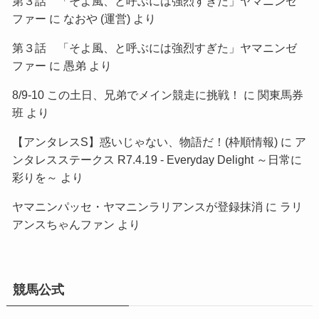
第３話 「そよ風、と呼ぶには強烈すぎた」ヤマニンゼ
ファー
に
なおや (運営)
より
第３話 「そよ風、と呼ぶには強烈すぎた」ヤマニンゼ
ファー
に
愚弟
より
8/9-10 この土日、兄弟でメイン競走に挑戦！
に
関東馬券
班
より
【アンタレスS】惑いじゃない、物語だ！(枠順情報)
に
ア
ンタレスステークス R7.4.19 - Everyday Delight ～日常に
彩りを～
より
ヤマニンパッセ・ヤマニンラリアンスが登録抹消
に
ラリ
アンスちゃんファン
より
競馬公式