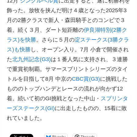
12月
ジングルベル賞
に出走すると、遂に初勝利を
飾った。放牧を挟んだ明け４歳となった2025年3
月の2勝クラスで新人・森田騎手とのコンビで３
着。続く３月、ダート短距離の
伊良湖特別(2勝ク
ラス)を快勝
。さらに５月の
淀ステークス(3勝クラ
ス)も快勝
し、オープン入り。7月 小倉で開催され
た
北九州記念(G3)
は１番人気に支持され、３連勝
で重賞初制覇。サマースプリントシリーズのタイ
トルを目指して8月 中京の
CBC賞(G3)
に挑戦した
もののトップハンデとレースの流れが向かず12
着。続いて初のGI挑戦となった中山・
スプリンタ
ーズステークス(GI)
に出走したものの、15着に敗
れていました。
Bluesky
Threads