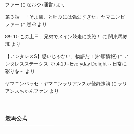
ファー
に
なおや (運営)
より
第３話 「そよ風、と呼ぶには強烈すぎた」ヤマニンゼ
ファー
に
愚弟
より
8/9-10 この土日、兄弟でメイン競走に挑戦！
に
関東馬券
班
より
【アンタレスS】惑いじゃない、物語だ！(枠順情報)
に
ア
ンタレスステークス R7.4.19 - Everyday Delight ～日常に
彩りを～
より
ヤマニンパッセ・ヤマニンラリアンスが登録抹消
に
ラリ
アンスちゃんファン
より
競馬公式