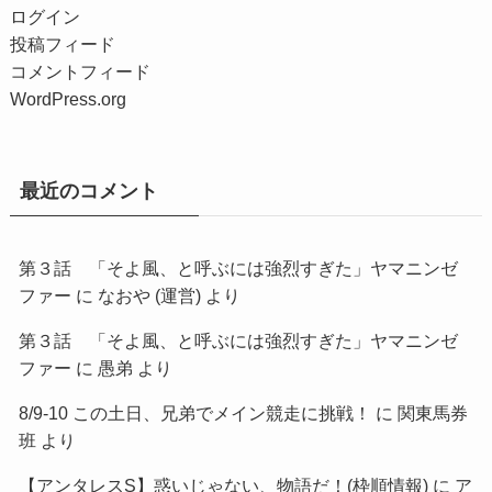
ログイン
投稿フィード
コメントフィード
WordPress.org
最近のコメント
第３話 「そよ風、と呼ぶには強烈すぎた」ヤマニンゼ
ファー
に
なおや (運営)
より
第３話 「そよ風、と呼ぶには強烈すぎた」ヤマニンゼ
ファー
に
愚弟
より
8/9-10 この土日、兄弟でメイン競走に挑戦！
に
関東馬券
班
より
【アンタレスS】惑いじゃない、物語だ！(枠順情報)
に
ア