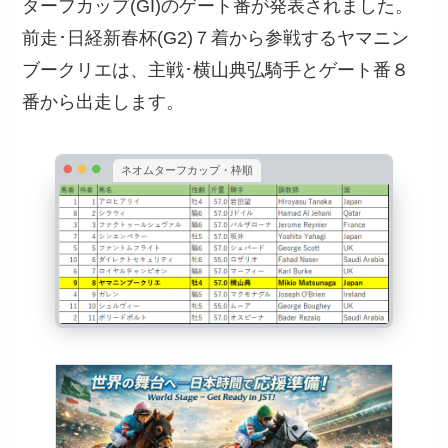
ターフカップ(GI)のゲート番が発表されました。
前走･日経新春杯(G2)７着から参戦するヤマニン
ブークリエは、主戦･横山典弘騎手とゲート番８
番から出走します。
ネオムターフカップ・枠順