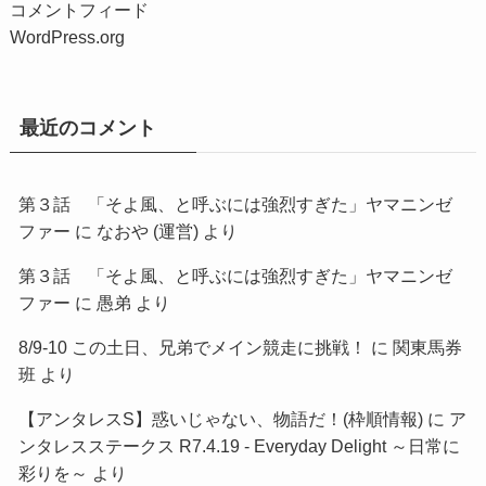
コメントフィード
WordPress.org
最近のコメント
第３話 「そよ風、と呼ぶには強烈すぎた」ヤマニンゼ
ファー
に
なおや (運営)
より
第３話 「そよ風、と呼ぶには強烈すぎた」ヤマニンゼ
ファー
に
愚弟
より
8/9-10 この土日、兄弟でメイン競走に挑戦！
に
関東馬券
班
より
【アンタレスS】惑いじゃない、物語だ！(枠順情報)
に
ア
ンタレスステークス R7.4.19 - Everyday Delight ～日常に
彩りを～
より