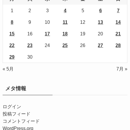
1
2
3
4
5
6
7
8
9
10
11
12
13
14
15
16
17
18
19
20
21
22
23
24
25
26
27
28
29
30
« 5月
7月 »
メタ情報
ログイン
投稿フィード
コメントフィード
WordPress.org