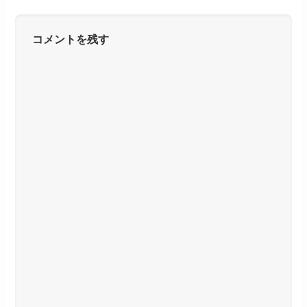
コメントを残す