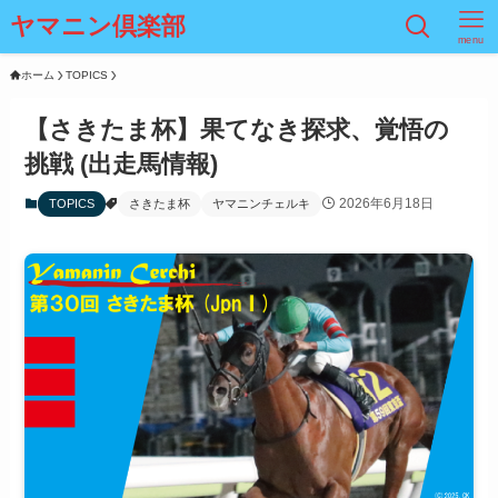
ヤマニン倶楽部
menu
ホーム
TOPICS
【さきたま杯】果てなき探求、覚悟の
挑戦 (出走馬情報)
2026年6月18日
TOPICS
さきたま杯
ヤマニンチェルキ