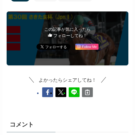
この記事が気に入ったら
フォローしてね！
Follow Me
よかったらシェアしてね！
コメント