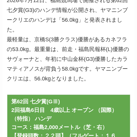
2026年7月12日、福島競馬場で開催される第62回
七夕賞(G3)のハンデ情報が公開され、ヤマニンブ
ークリエのハンデは「56.0kg」と発表されまし
た。
最軽量は、京橋S(3勝クラス)優勝があるカネフラ
の53.0kg。最重量は、前走・福島民報杯(L)優勝の
サヴォーナと、年初に中山金杯(G3)優勝したカラ
マティアノスが背負う58.0kgです。ヤマニンブー
クリエは、56.0kgとなりました。
第62回 七夕賞(GⅢ)
2回福島6日目 4歳以上 オープン （国際）
（特指） ハンデ
コース：福島2,000メートル（芝・右）
【登録頭数：２２頭】（フルゲート：１６