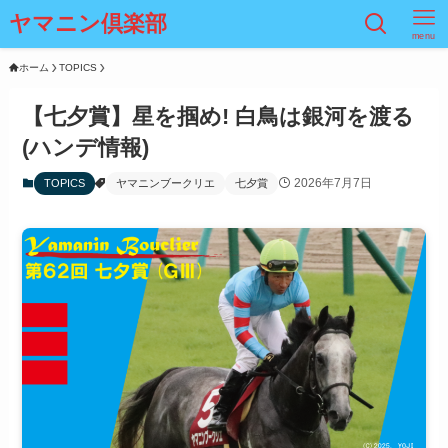
ヤマニン倶楽部
menu
ホーム
TOPICS
【七夕賞】星を掴め! 白鳥は銀河を渡る
(ハンデ情報)
2026年7月7日
TOPICS
ヤマニンブークリエ
七夕賞