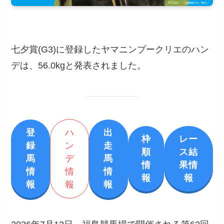
七夕賞(G3)に登録したヤマニンブークリエのハン
デは、56.0kgと発表されました。
登
ハ
出
枠
レー
録
ン
走
順
ス結
馬
デ
馬
情
果情
情
情
情
報
報
報
報
報