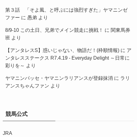
第３話 「そよ風、と呼ぶには強烈すぎた」ヤマニンゼ
ファー
に
愚弟
より
8/9-10 この土日、兄弟でメイン競走に挑戦！
に
関東馬券
班
より
【アンタレスS】惑いじゃない、物語だ！(枠順情報)
に
ア
ンタレスステークス R7.4.19 - Everyday Delight ～日常に
彩りを～
より
ヤマニンパッセ・ヤマニンラリアンスが登録抹消
に
ラリ
アンスちゃんファン
より
競馬公式
JRA