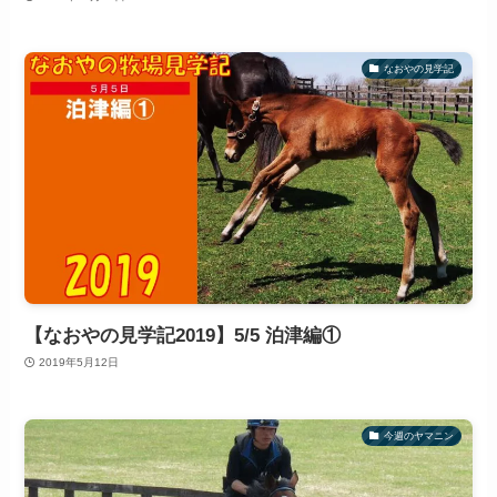
なおやの見学記
【なおやの見学記2019】5/5 泊津編①
2019年5月12日
今週のヤマニン