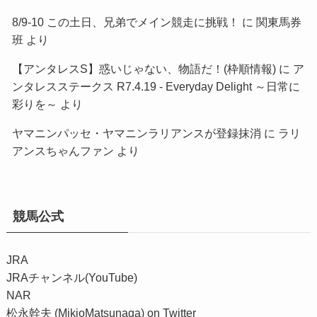
8/9-10 この土日、兄弟でメイン競走に挑戦！
に
関東馬券
班
より
【アンタレスS】惑いじゃない、物語だ！(枠順情報)
に
ア
ンタレスステークス R7.4.19 - Everyday Delight ～日常に
彩りを～
より
ヤマニンパッセ・ヤマニンラリアンスが登録抹消
に
ラリ
アンスちゃんファン
より
競馬公式
JRA
JRAチャンネル(YouTube)
NAR
松永幹夫 (MikioMatsunaga) on Twitter