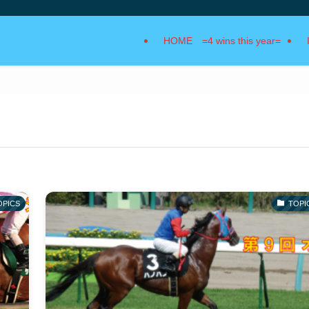
HOME =4 wins this year=
OPICS
TOPI