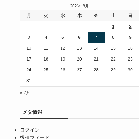
2026年8月
月
火
水
木
金
土
日
1
2
3
4
5
6
7
8
9
10
11
12
13
14
15
16
17
18
19
20
21
22
23
24
25
26
27
28
29
30
31
« 7月
メタ情報
ログイン
投稿フィード