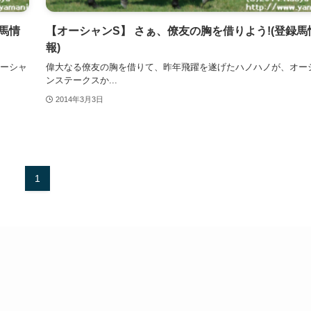
馬情
【オーシャンS】 さぁ、僚友の胸を借りよう!(登録馬
報)
ーシャ
偉大なる僚友の胸を借りて、昨年飛躍を遂げたハノハノが、オー
ンステークスか...
2014年3月3日
1