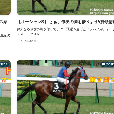
ス結
【オーシャンS】 さぁ、僚友の胸を借りよう!(枠順情
偉大なる僚友の胸を借りて、昨年飛躍を遂げたハノハノが、オー
ンステークスか...
直線沈
2014年3月7日
OPICS
TOPI