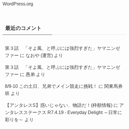
WordPress.org
最近のコメント
第３話 「そよ風、と呼ぶには強烈すぎた」ヤマニンゼ
ファー
に
なおや (運営)
より
第３話 「そよ風、と呼ぶには強烈すぎた」ヤマニンゼ
ファー
に
愚弟
より
8/9-10 この土日、兄弟でメイン競走に挑戦！
に
関東馬券
班
より
【アンタレスS】惑いじゃない、物語だ！(枠順情報)
に
ア
ンタレスステークス R7.4.19 - Everyday Delight ～日常に
彩りを～
より