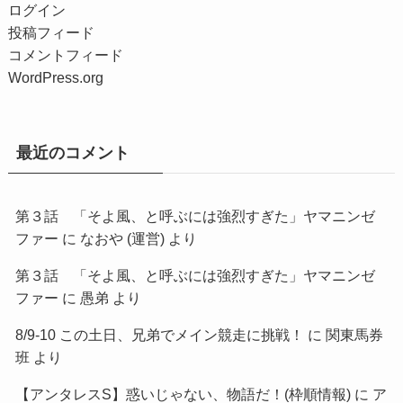
ログイン
投稿フィード
コメントフィード
WordPress.org
最近のコメント
第３話 「そよ風、と呼ぶには強烈すぎた」ヤマニンゼ
ファー
に
なおや (運営)
より
第３話 「そよ風、と呼ぶには強烈すぎた」ヤマニンゼ
ファー
に
愚弟
より
8/9-10 この土日、兄弟でメイン競走に挑戦！
に
関東馬券
班
より
【アンタレスS】惑いじゃない、物語だ！(枠順情報)
に
ア