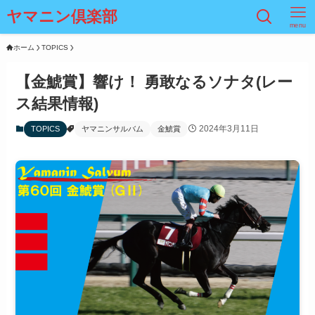
ヤマニン倶楽部
menu
ホーム
TOPICS
【金鯱賞】響け！ 勇敢なるソナタ(レー
ス結果情報)
2024年3月11日
TOPICS
ヤマニンサルバム
金鯱賞