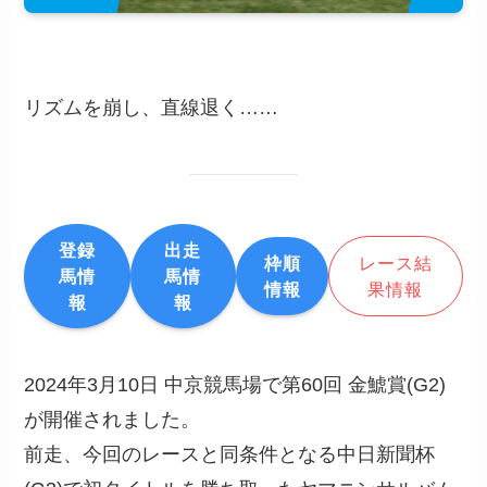
リズムを崩し、直線退く……
登録
出走
枠順
レース結
馬情
馬情
情報
果情報
報
報
2024年3月10日 中京競馬場で第60回 金鯱賞(G2)
が開催されました。
前走、今回のレースと同条件となる中日新聞杯