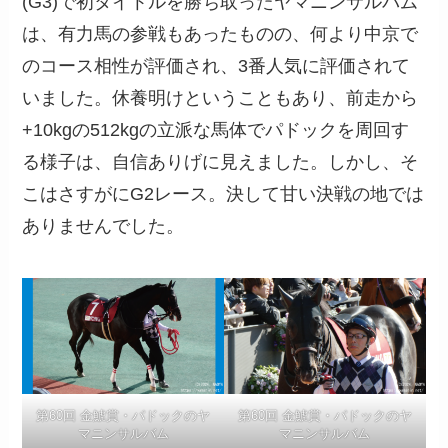
(G3)で初タイトルを勝ち取ったヤマニンサルバム
は、有力馬の参戦もあったものの、何より中京で
のコース相性が評価され、3番人気に評価されて
いました。休養明けということもあり、前走から
+10kgの512kgの立派な馬体でパドックを周回す
る様子は、自信ありげに見えました。しかし、そ
こはさすがにG2レース。決して甘い決戦の地では
ありませんでした。
第60回 金鯱賞・パドックのヤ
第60回 金鯱賞・パドックのヤ
マニンサルバム
マニンサルバム