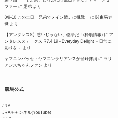
ファー
に
愚弟
より
8/9-10 この土日、兄弟でメイン競走に挑戦！
に
関東馬券
班
より
【アンタレスS】惑いじゃない、物語だ！(枠順情報)
に
ア
ンタレスステークス R7.4.19 - Everyday Delight ～日常に
彩りを～
より
ヤマニンパッセ・ヤマニンラリアンスが登録抹消
に
ラリ
アンスちゃんファン
より
競馬公式
JRA
JRAチャンネル(YouTube)