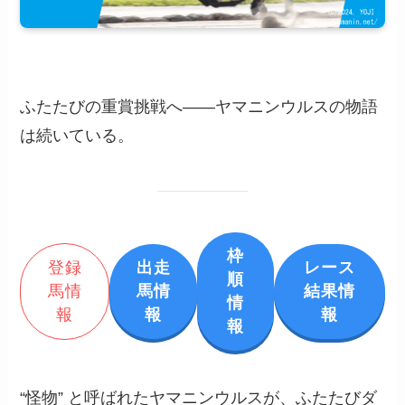
ふたたびの重賞挑戦へ――ヤマニンウルスの物語
は続いている。
枠
登録
出走
レース
順
馬情
馬情
結果情
情
報
報
報
報
“怪物” と呼ばれたヤマニンウルスが、ふたたびダ