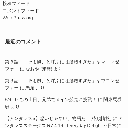
投稿フィード
コメントフィード
WordPress.org
最近のコメント
第３話 「そよ風、と呼ぶには強烈すぎた」ヤマニンゼ
ファー
に
なおや (運営)
より
第３話 「そよ風、と呼ぶには強烈すぎた」ヤマニンゼ
ファー
に
愚弟
より
8/9-10 この土日、兄弟でメイン競走に挑戦！
に
関東馬券
班
より
【アンタレスS】惑いじゃない、物語だ！(枠順情報)
に
ア
ンタレスステークス R7.4.19 - Everyday Delight ～日常に