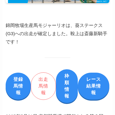
錦岡牧場生産馬モジャーリオは、葵ステークス
(G3)への出走が確定しました。鞍上は斎藤新騎手
です！
枠
登録
出走
レース
順
馬情
馬情
結果情
情
報
報
報
報