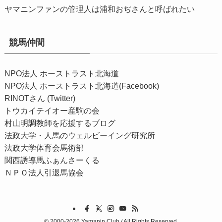
ヤマニンファンの管理人は浦和おぢさんと呼ばれたい
競馬仲間
NPO法人 ホーストラスト北海道
NPO法人 ホーストラスト北海道(Facebook)
RINOTさん (Twitter)
トウカイテイオー産駒の会
村山明調教師を応援するブログ
法政大学・人馬のウェルビーイング研究所
法政大学体育会馬術部
関西誘導馬ふぁんさーくる
ＮＰＯ法人引退馬協会
©
2000-2026 Yamanin Club / All Rights Reserved.