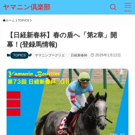
ヤマニン倶楽部
menu
ホーム
TOPICS
【日経新春杯】春の盾へ「第2章」開
幕！(登録馬情報)
2026年1月12日
TOPICS
ヤマニンブークリエ
日経新春杯