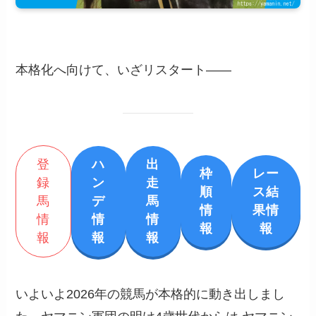
本格化へ向けて、いざリスタート――
登
ハ
出
枠
レー
録
ン
走
順
ス結
馬
デ
馬
情
果情
情
情
情
報
報
報
報
報
いよいよ2026年の競馬が本格的に動き出しまし