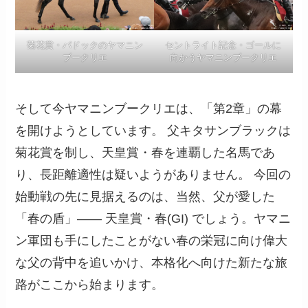
菊花賞・パドックのヤマニン
セントライト記念・ゴールに
ブークリエ
向かうヤマニンブークリエ
そして今ヤマニンブークリエは、「第2章」の幕
を開けようとしています。 父キタサンブラックは
菊花賞を制し、天皇賞・春を連覇した名馬であ
り、長距離適性は疑いようがありません。 今回の
始動戦の先に見据えるのは、当然、父が愛した
「春の盾」―― 天皇賞・春(GI) でしょう。ヤマニ
ン軍団も手にしたことがない春の栄冠に向け偉大
な父の背中を追いかけ、本格化へ向けた新たな旅
路がここから始まります。