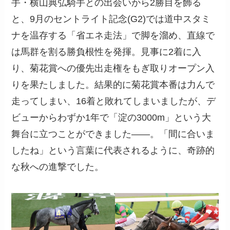
手・横山典弘騎手との出会いから2勝目を飾る
と、9月のセントライト記念(G2)では道中スタミ
ナを温存する「省エネ走法」で脚を溜め、直線で
は馬群を割る勝負根性を発揮。見事に2着に入
り、菊花賞への優先出走権をもぎ取りオープン入
りを果たしました。結果的に菊花賞本番は力んで
走ってしまい、16着と敗れてしまいましたが、デ
ビューからわずか1年で「淀の3000m」という大
舞台に立つことができました――。「間に合いま
したね」という言葉に代表されるように、奇跡的
な秋への進撃でした。