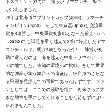
トスプリント(G2)に、我らが ヤマニンチェルキ
が出走しました。
昨年は北海道スプリントカップ(Jpn3)、サマーチ
ャンピオン(Jpn3)、そして東京盃(Jpn2)と交流重
賞を3連勝し、中央重賞初参戦となった前走･カペ
ラS(G3)でも課題を乗り越えて2着に好走したヤマ
ニンチェルキ。明け4歳となった今年、陣営が初
戦に選んだのは、海を越えた中東・サウジアラビ
アの地でした。未知の環境への挑戦、そして世界
的な強豪が集う舞台への遠征は、彼自身のさらな
る飛躍を見据えての選択であったはずです。ファ
ンとしては、ここでの経験を糧に、将来さらに大
きな勲章を手にしてくれることを期待せずにはい
られませんでした。