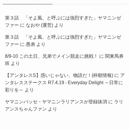
第３話 「そよ風、と呼ぶには強烈すぎた」ヤマニンゼ
ファー
に
なおや (運営)
より
第３話 「そよ風、と呼ぶには強烈すぎた」ヤマニンゼ
ファー
に
愚弟
より
8/9-10 この土日、兄弟でメイン競走に挑戦！
に
関東馬券
班
より
【アンタレスS】惑いじゃない、物語だ！(枠順情報)
に
ア
ンタレスステークス R7.4.19 - Everyday Delight ～日常に
彩りを～
より
ヤマニンパッセ・ヤマニンラリアンスが登録抹消
に
ラリ
アンスちゃんファン
より