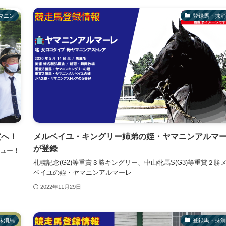
マニン
登録馬・抹消
賞へ！
メルベイユ・キングリー姉弟の姪・ヤマニンアルマ
が登録
ュー！
札幌記念(G2)等重賞３勝キングリー、中山牝馬S(G3)等重賞２勝
ベイユの姪・ヤマニンアルマーレ
2022年11月29日
抹消馬
登録馬・抹消