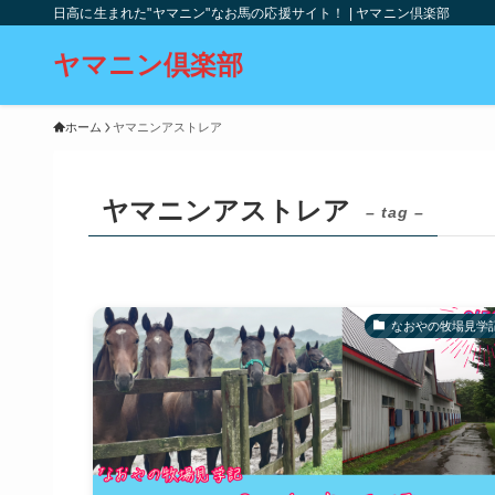
日高に生まれた"ヤマニン"なお馬の応援サイト！ | ヤマニン倶楽部
ヤマニン倶楽部
ホーム
ヤマニンアストレア
ヤマニンアストレア
– tag –
なおやの牧場見学記