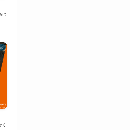
ちは
記
かく