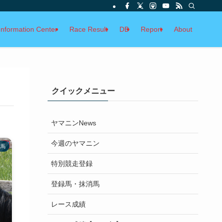
Information Center
Race Result
DB
Report
About
クイックメニュー
ヤマニンNews
今週のヤマニン
馬
特別競走登録
登録馬・抹消馬
レース成績