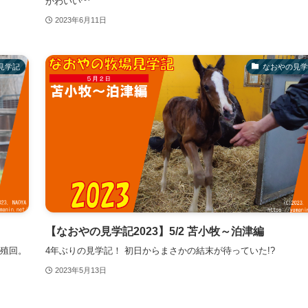
かわいい^^
2023年6月11日
見学記
なおやの見学
【なおやの見学記2023】5/2 苫小牧～泊津編
殖回。
4年ぶりの見学記！ 初日からまさかの結末が待っていた!?
2023年5月13日