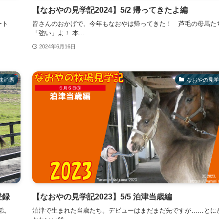
【なおやの見学記2024】5/2 帰ってきたよ編
ート
皆さんのおかげで、今年もなおやは帰ってきた！ 芦毛の母馬た
「強い」よ！ 本...
2024年6月16日
抹消馬
なおやの見学
登録
【なおやの見学記2023】5/5 泊津当歳編
弟。
泊津で生まれた当歳たち。デビューはまだまだ先ですが……とに