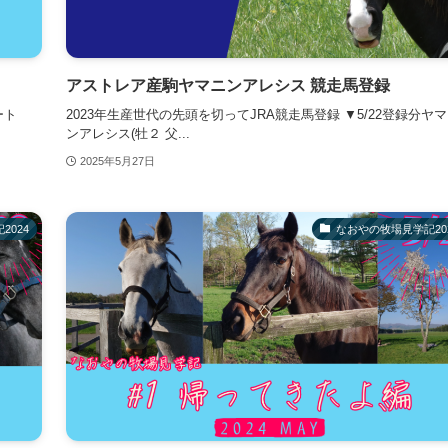
アストレア産駒ヤマニンアレシス 競走馬登録
ート
2023年生産世代の先頭を切ってJRA競走馬登録 ▼5/22登録分ヤ
ンアレシス(牡２ 父...
2025年5月27日
2024
なおやの牧場見学記20