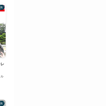
馬
ーレ
メル
馬