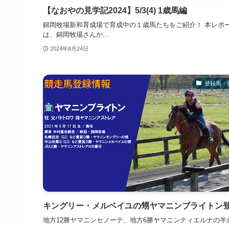
【なおやの見学記2024】5/3(4) 1歳馬編
錦岡牧場新和育成場で育成中の１歳馬たちをご紹介！ 本レポ
は、錦岡牧場さんか...
2024年8月24日
登録馬・
キングリー・メルベイユの甥ヤマニンブライトン
地方12勝ヤマニンセノーテ、地方6勝ヤマニンティエルナの半