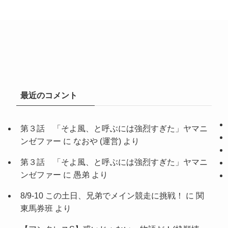
最近のコメント
第３話 「そよ風、と呼ぶには強烈すぎた」ヤマニ
ンゼファー
に
なおや (運営)
より
第３話 「そよ風、と呼ぶには強烈すぎた」ヤマニ
ンゼファー
に
愚弟
より
8/9-10 この土日、兄弟でメイン競走に挑戦！
に
関
東馬券班
より