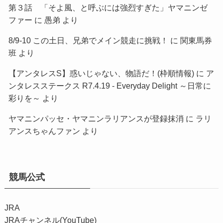
第３話 「そよ風、と呼ぶには強烈すぎた」ヤマニンゼ
ファー
に
愚弟
より
8/9-10 この土日、兄弟でメイン競走に挑戦！
に
関東馬券
班
より
【アンタレスS】惑いじゃない、物語だ！(枠順情報)
に
ア
ンタレスステークス R7.4.19 - Everyday Delight ～日常に
彩りを～
より
ヤマニンパッセ・ヤマニンラリアンスが登録抹消
に
ラリ
アンスちゃんファン
より
競馬公式
JRA
JRAチャンネル(YouTube)