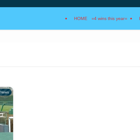
HOME =4 wins this year=
News