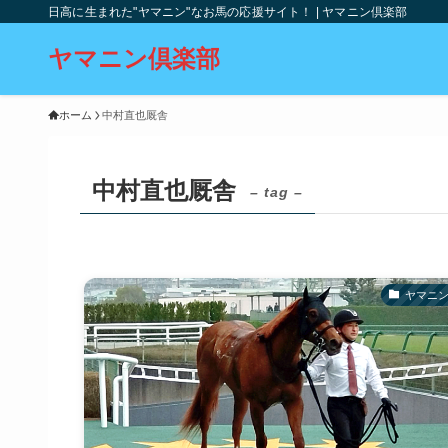
日高に生まれた"ヤマニン"なお馬の応援サイト！ | ヤマニン倶楽部
ヤマニン倶楽部
ホーム
中村直也厩舎
中村直也厩舎
– tag –
ヤマニン