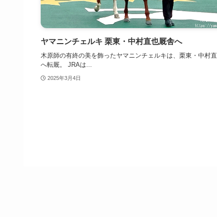
ヤマニンチェルキ 栗東・中村直也厩舎へ
木原師の有終の美を飾ったヤマニンチェルキは、栗東・中村直
へ転厩。 JRAは...
2025年3月4日