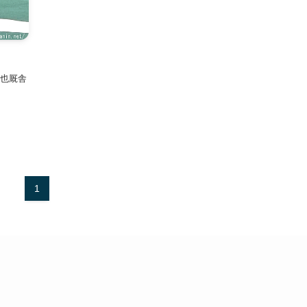
也厩舎
1