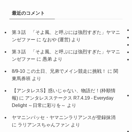
最近のコメント
第３話 「そよ風、と呼ぶには強烈すぎた」ヤマニ
ンゼファー
に
なおや (運営)
より
第３話 「そよ風、と呼ぶには強烈すぎた」ヤマニ
ンゼファー
に
愚弟
より
8/9-10 この土日、兄弟でメイン競走に挑戦！
に
関
東馬券班
より
【アンタレスS】惑いじゃない、物語だ！(枠順情
報)
に
アンタレスステークス R7.4.19 - Everyday
Delight ～日常に彩りを～
より
ヤマニンパッセ・ヤマニンラリアンスが登録抹消
に
ラリアンスちゃんファン
より