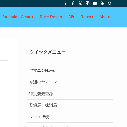
Information Center
Race Result
DB
Report
About
クイックメニュー
ヤマニンNews
今週のヤマニン
特別競走登録
登録馬・抹消馬
レース成績