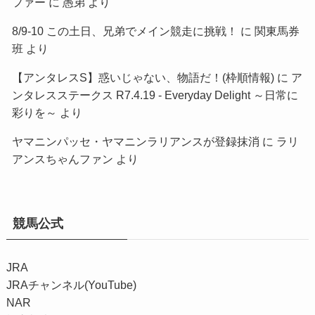
ファー
に
愚弟
より
8/9-10 この土日、兄弟でメイン競走に挑戦！
に
関東馬券
班
より
【アンタレスS】惑いじゃない、物語だ！(枠順情報)
に
ア
ンタレスステークス R7.4.19 - Everyday Delight ～日常に
彩りを～
より
ヤマニンパッセ・ヤマニンラリアンスが登録抹消
に
ラリ
アンスちゃんファン
より
競馬公式
JRA
JRAチャンネル(YouTube)
NAR