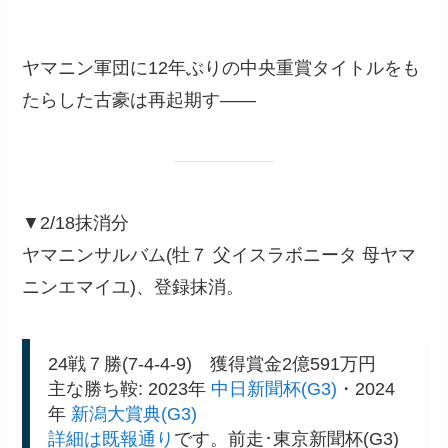
ヤマニン軍団に12年ぶりの中央重賞タイトルをも
たらした古豪は再起期す――
▼2/18抹消分
ヤマニンサルバム(牡７ 父イスラボニータ 母ヤマ
ニンエマイユ)、登録抹消。
24戦７勝(7-4-4-9) 獲得賞金2億591万円
主な勝ち鞍: 2023年
中日新聞杯(G3)
・2024
年
新潟大賞典(G3)
詳細は既報通り
です。前走･東京新聞杯(G3)