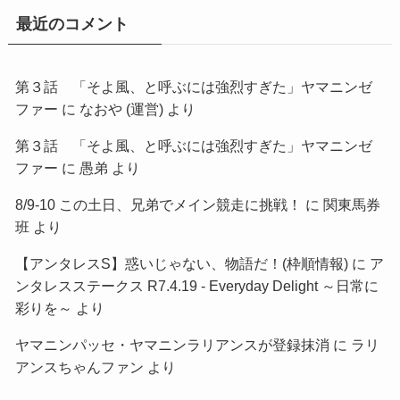
最近のコメント
第３話 「そよ風、と呼ぶには強烈すぎた」ヤマニンゼ
ファー
に
なおや (運営)
より
第３話 「そよ風、と呼ぶには強烈すぎた」ヤマニンゼ
ファー
に
愚弟
より
8/9-10 この土日、兄弟でメイン競走に挑戦！
に
関東馬券
班
より
【アンタレスS】惑いじゃない、物語だ！(枠順情報)
に
ア
ンタレスステークス R7.4.19 - Everyday Delight ～日常に
彩りを～
より
ヤマニンパッセ・ヤマニンラリアンスが登録抹消
に
ラリ
アンスちゃんファン
より