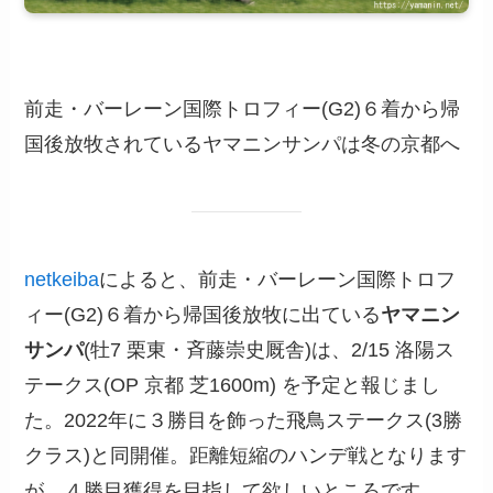
前走・バーレーン国際トロフィー(G2)６着から帰
国後放牧されているヤマニンサンパは冬の京都へ
netkeiba
によると、前走・バーレーン国際トロフ
ィー(G2)６着から帰国後放牧に出ている
ヤマニン
サンパ
(牡7 栗東・斉藤崇史厩舎)は、2/15 洛陽ス
テークス(OP 京都 芝1600m) を予定と報じまし
た。2022年に３勝目を飾った飛鳥ステークス(3勝
クラス)と同開催。距離短縮のハンデ戦となります
が、４勝目獲得を目指して欲しいところです。