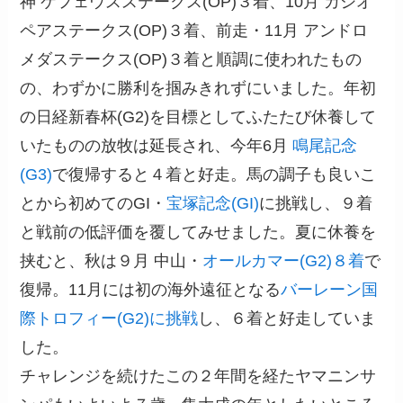
神 ケフェウスステークス(OP)３着、10月 カシオ
ペアステークス(OP)３着、前走・11月 アンドロ
メダステークス(OP)３着と順調に使われたもの
の、わずかに勝利を掴みきれずにいました。年初
の日経新春杯(G2)を目標としてふたたび休養して
いたものの放牧は延長され、今年6月
鳴尾記念
(G3)
で復帰すると４着と好走。馬の調子も良いこ
とから初めてのGI・
宝塚記念(GI)
に挑戦し、９着
と戦前の低評価を覆してみせました。夏に休養を
挟むと、秋は９月 中山・
オールカマー(G2)８着
で
復帰。11月には初の海外遠征となる
バーレーン国
際トロフィー(G2)に挑戦
し、６着と好走していま
した。
チャレンジを続けたこの２年間を経たヤマニンサ