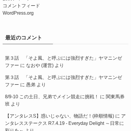
コメントフィード
WordPress.org
最近のコメント
第３話 「そよ風、と呼ぶには強烈すぎた」ヤマニンゼ
ファー
に
なおや (運営)
より
第３話 「そよ風、と呼ぶには強烈すぎた」ヤマニンゼ
ファー
に
愚弟
より
8/9-10 この土日、兄弟でメイン競走に挑戦！
に
関東馬券
班
より
【アンタレスS】惑いじゃない、物語だ！(枠順情報)
に
ア
ンタレスステークス R7.4.19 - Everyday Delight ～日常に
彩りを～
より