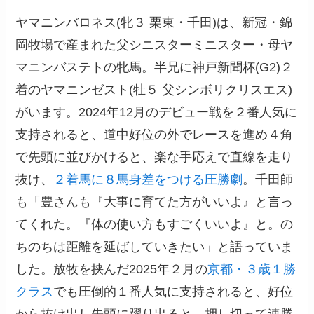
ヤマニンバロネス(牝３ 栗東・千田)は、新冠・錦
岡牧場で産まれた父シニスターミニスター・母ヤ
マニンバステトの牝馬。半兄に神戸新聞杯(G2)２
着のヤマニンゼスト(牡５ 父シンボリクリスエス)
がいます。2024年12月のデビュー戦を２番人気に
支持されると、道中好位の外でレースを進め４角
で先頭に並びかけると、楽な手応えで直線を走り
抜け、
２着馬に８馬身差をつける圧勝劇
。千田師
も「豊さんも『大事に育てた方がいいよ』と言っ
てくれた。『体の使い方もすごくいいよ』と。の
ちのちは距離を延ばしていきたい」と語っていま
した。放牧を挟んだ2025年２月の
京都・３歳１勝
クラス
でも圧倒的１番人気に支持されると、好位
から抜け出し先頭に躍り出ると、押し切って連勝