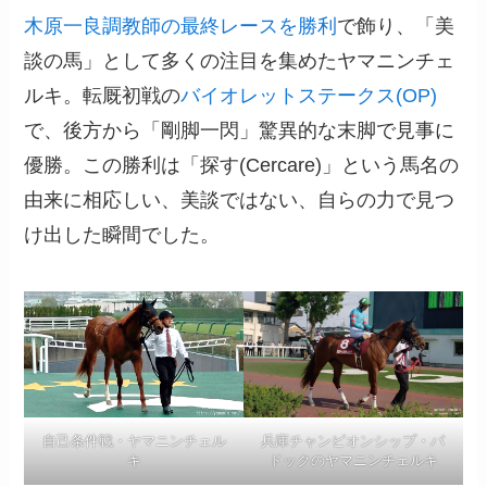
木原一良調教師の最終レースを勝利
で飾り、「美
談の馬」として多くの注目を集めたヤマニンチェ
ルキ。転厩初戦の
バイオレットステークス(OP)
で、後方から「剛脚一閃」驚異的な末脚で見事に
優勝。この勝利は「探す(Cercare)」という馬名の
由来に相応しい、美談ではない、自らの力で見つ
け出した瞬間でした。
自己条件戦・ヤマニンチェル
兵庫チャンピオンシップ・パ
キ
ドックのヤマニンチェルキ