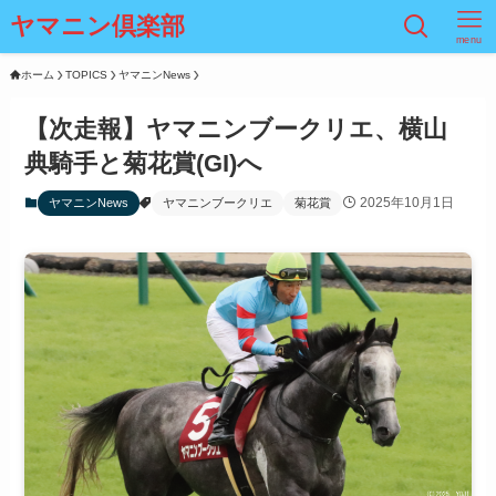
ヤマニン倶楽部
menu
ホーム
TOPICS
ヤマニンNews
【次走報】ヤマニンブークリエ、横山
典騎手と菊花賞(GI)へ
2025年10月1日
ヤマニンNews
ヤマニンブークリエ
菊花賞