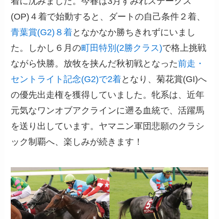
着に沈みました。今春は3月すみれステークス
(OP)４着で始動すると、ダートの自己条件２着、
青葉賞(G2)８着
となかなか勝ちきれずにいまし
た。しかし６月の
町田特別(2勝クラス)
で格上挑戦
ながら快勝。放牧を挟んだ秋初戦となった
前走・
セントライト記念(G2)で2着
となり、菊花賞(GI)へ
の優先出走権を獲得していました。牝系は、近年
元気なワンオブアクラインに遡る血統で、活躍馬
を送り出しています。ヤマニン軍団悲願のクラシ
ック制覇へ、楽しみが続きます！