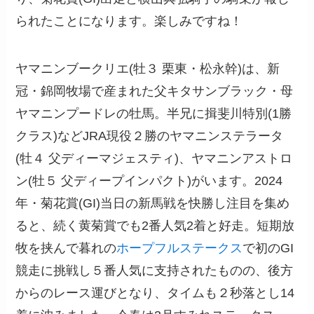
られたことになります。楽しみですね！
ヤマニンブークリエ(牡３ 栗東・松永幹)は、新
冠・錦岡牧場で産まれた父キタサンブラック・母
ヤマニンプードレの牡馬。半兄に揖斐川特別(1勝
クラス)などJRA現役２勝のヤマニンステラータ
(牡４ 父ディーマジェスティ)、ヤマニンアストロ
ン(牡５ 父ディープインパクト)がいます。2024
年・菊花賞(GI)当日の新馬戦を快勝し注目を集め
ると、続く黄菊賞でも2番人気2着と好走。短期放
牧を挟んで暮れの
ホープフルステークス
で初のGI
競走に挑戦し５番人気に支持されたものの、後方
からのレース運びとなり、タイムも２秒落とし14