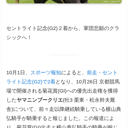
セントライト記念(G2)２着から、軍団悲願のクラ
シックへ！
10月1日、
スポーツ報知
によると、
前走・セント
ライト記念(G2)で2着
となり、10月26日 京都競馬
場で開催される菊花賞(GI)への優先出走権を獲得
した
ヤマニンブークリエ
(牡3 栗東・松永幹夫厩
舎)について、前々走以降継続騎乗している横山典
弘騎手が騎乗すると報じました。この報道によ
り、菊花賞(GI)出走と横山典弘騎手の騎乗が報じ