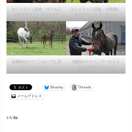
セントライト記念・ゴールに
セントライト記念・本馬場に
向かうヤマニンブークリエ
入るヤマニンブークリエ
当歳時のヤマニンループと母
1歳時のヤマニンブークリエ
ヤマニンプードレ
(父キタサンブラック)
Bluesky
Threads
メールアドレス
いいね: