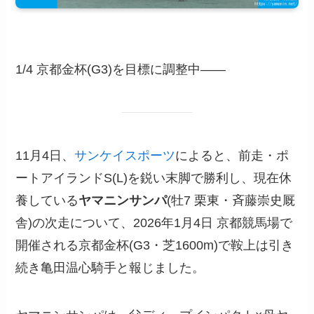
1/4 京都金杯(G3)を目標に調整中――
11月4日、
サンケイスポーツ
によると、前走・ポ
ートアイランドS(L)を鋭い末脚で勝利し、現在休
養している
ヤマニンサンパ
(牡7 栗東・斉藤崇史厩
舎)の次走について、2026年1月4日 京都競馬場で
開催される京都金杯(G3・芝1600m)で鞍上は引き
続き亀田温心騎手と報じました。