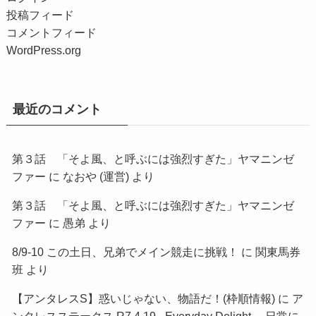
投稿フィード
コメントフィード
WordPress.org
最近のコメント
第３話 「そよ風、と呼ぶには強烈すぎた」ヤマニンゼ
ファー
に
なおや (運営)
より
第３話 「そよ風、と呼ぶには強烈すぎた」ヤマニンゼ
ファー
に
愚弟
より
8/9-10 この土日、兄弟でメイン競走に挑戦！
に
関東馬券
班
より
【アンタレスS】惑いじゃない、物語だ！(枠順情報)
に
ア
ンタレスステークス R7.4.19 - Everyday Delight ～日常に