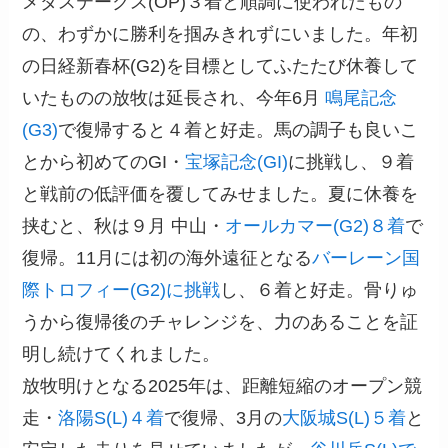
メダステークス(OP)３着と順調に使われたもの
の、わずかに勝利を掴みきれずにいました。年初
の日経新春杯(G2)を目標としてふたたび休養して
いたものの放牧は延長され、今年6月
鳴尾記念
(G3)
で復帰すると４着と好走。馬の調子も良いこ
とから初めてのGI・
宝塚記念(GI)
に挑戦し、９着
と戦前の低評価を覆してみせました。夏に休養を
挟むと、秋は９月 中山・
オールカマー(G2)８着
で
復帰。11月には初の海外遠征となる
バーレーン国
際トロフィー(G2)に挑戦
し、６着と好走。骨りゅ
うから復帰後のチャレンジを、力のあることを証
明し続けてくれました。
放牧明けとなる2025年は、距離短縮のオープン競
走・
洛陽S(L)４着
で復帰、3月の
大阪城S(L)５着
と