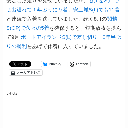
安定した走りを見せていましたが、
谷川岳S(L)で
は出遅れて１年ぶりに９着
、
安土城S(L)でも11着
と連続で入着を逃していました。続く8月の
関越
S(OP)で久々の5着
を確保すると、短期放牧を挟ん
で9月
ポートアイランドS(L)で差し切り、3年半ぶ
りの勝利
をあげて休養に入っていました。
Bluesky
Threads
メールアドレス
いいね: