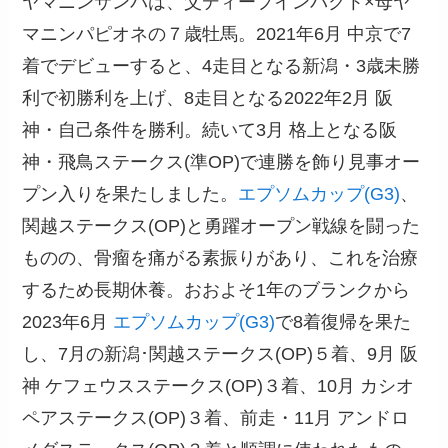
ヤマニンサンパは、父ディープインパクト×母ヤ
マニンパピオネの７歳牡馬。2021年6月 中京で7
着でデビューすると、4走目となる新潟・3歳未勝
利で初勝利を上げ、8走目となる2022年2月 阪
神・自己条件を勝利。続いて3月 格上となる阪
神・飛鳥ステークス(準OP)で連勝を飾り見事オー
プン入りを果たしました。
エプソムカップ(G3)
、
関越ステークス(OP)と勇躍オープン戦線を闘った
ものの、骨瘤を痛がる素振りがあり、これを治療
するため長期休養。おおよそ1年のブランクから
2023年6月
エプソムカップ(G3)
で8着復帰を果た
し、7月の新潟･関越ステークス(OP)５着、9月 阪
神 ケフェウスステークス(OP)３着、10月 カシオ
ペアステークス(OP)３着、前走・11月 アンドロ